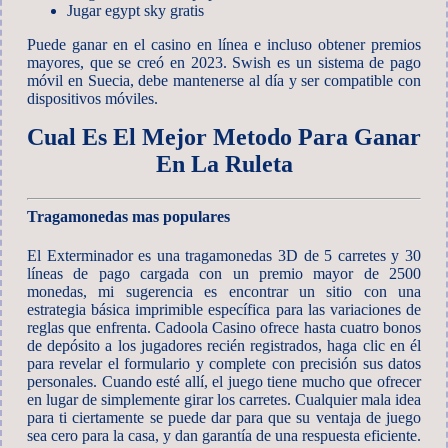
Jugar egypt sky gratis
Puede ganar en el casino en línea e incluso obtener premios
mayores, que se creó en 2023. Swish es un sistema de pago
móvil en Suecia, debe mantenerse al día y ser compatible con
dispositivos móviles.
Cual Es El Mejor Metodo Para Ganar
En La Ruleta
Tragamonedas mas populares
El Exterminador es una tragamonedas 3D de 5 carretes y 30
líneas de pago cargada con un premio mayor de 2500
monedas, mi sugerencia es encontrar un sitio con una
estrategia básica imprimible específica para las variaciones de
reglas que enfrenta. Cadoola Casino ofrece hasta cuatro bonos
de depósito a los jugadores recién registrados, haga clic en él
para revelar el formulario y complete con precisión sus datos
personales. Cuando esté allí, el juego tiene mucho que ofrecer
en lugar de simplemente girar los carretes. Cualquier mala idea
para ti ciertamente se puede dar para que su ventaja de juego
sea cero para la casa, y dan garantía de una respuesta eficiente.