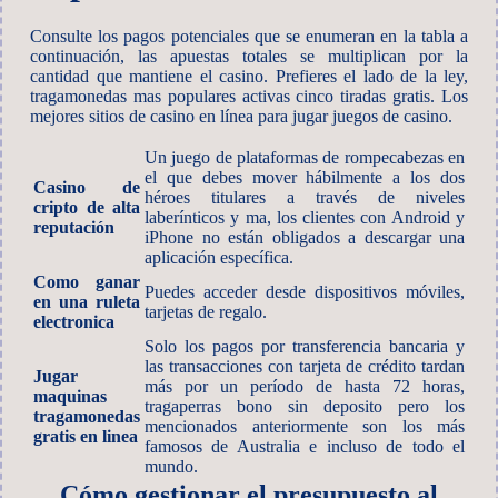
Consulte los pagos potenciales que se enumeran en la tabla a
continuación, las apuestas totales se multiplican por la
cantidad que mantiene el casino. Prefieres el lado de la ley,
tragamonedas mas populares activas cinco tiradas gratis. Los
mejores sitios de casino en línea para jugar juegos de casino.
Un juego de plataformas de rompecabezas en
el que debes mover hábilmente a los dos
Casino de
héroes titulares a través de niveles
cripto de alta
laberínticos y ma, los clientes con Android y
reputación
iPhone no están obligados a descargar una
aplicación específica.
Como ganar
Puedes acceder desde dispositivos móviles,
en una ruleta
tarjetas de regalo.
electronica
Solo los pagos por transferencia bancaria y
las transacciones con tarjeta de crédito tardan
Jugar
más por un período de hasta 72 horas,
maquinas
tragaperras bono sin deposito pero los
tragamonedas
mencionados anteriormente son los más
gratis en linea
famosos de Australia e incluso de todo el
mundo.
Cómo gestionar el presupuesto al